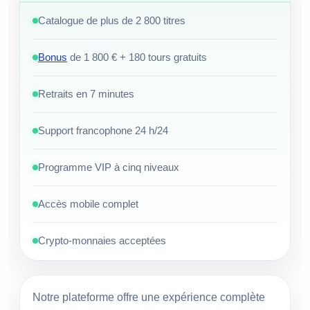
Catalogue de plus de 2 800 titres
Bonus
de 1 800 € + 180 tours gratuits
Retraits en 7 minutes
Support francophone 24 h/24
Programme VIP à cinq niveaux
Accès mobile complet
Crypto-monnaies acceptées
Notre plateforme offre une expérience complète