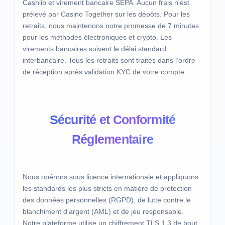
Cashlib et virement bancaire SEPA. Aucun frais n'est
prélevé par Casino Together sur les dépôts. Pour les
retraits, nous maintenons notre promesse de 7 minutes
pour les méthodes électroniques et crypto. Les
virements bancaires suivent le délai standard
interbancaire. Tous les retraits sont traités dans l'ordre
de réception après validation KYC de votre compte.
Sécurité et Conformité
Réglementaire
Nous opérons sous licence internationale et appliquons
les standards les plus stricts en matière de protection
des données personnelles (RGPD), de lutte contre le
blanchiment d'argent (AML) et de jeu responsable.
Notre plateforme utilise un chiffrement TLS 1.3 de bout