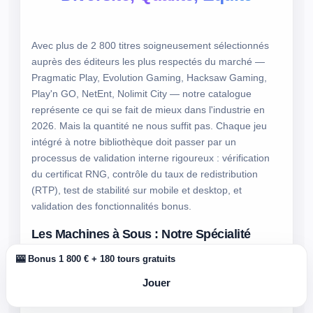
Avec plus de 2 800 titres soigneusement sélectionnés
auprès des éditeurs les plus respectés du marché —
Pragmatic Play, Evolution Gaming, Hacksaw Gaming,
Play'n GO, NetEnt, Nolimit City — notre catalogue
représente ce qui se fait de mieux dans l'industrie en
2026. Mais la quantité ne nous suffit pas. Chaque jeu
intégré à notre bibliothèque doit passer par un
processus de validation interne rigoureux : vérification
du certificat RNG, contrôle du taux de redistribution
(RTP), test de stabilité sur mobile et desktop, et
validation des fonctionnalités bonus.
Les Machines à Sous : Notre Spécialité
🎰 Bonus 1 800 € + 180 tours gratuits
La colonne vertébrale de Casino Together, ce sont nos
Jouer
machines à sous. Nous parlons de plus de 3 000 slots
couvrant tous les profils de joueurs. Les amateurs de