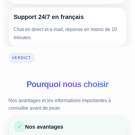
Support 24/7 en français
Chat en direct et e-mail, réponse en moins de 10
minutes.
VERDICT
Pourquoi nous choisir
Nos avantages et les informations importantes à
connaître avant de jouer.
Nos avantages
✓