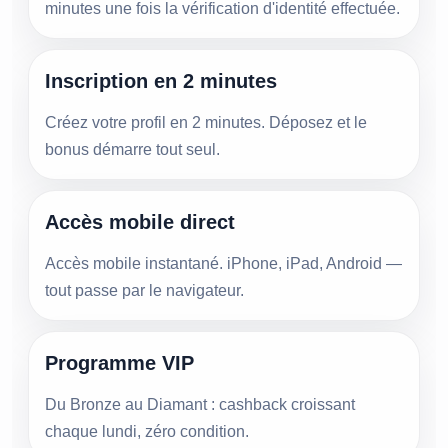
minutes une fois la vérification d'identité effectuée.
Inscription en 2 minutes
Créez votre profil en 2 minutes. Déposez et le
bonus démarre tout seul.
Accès mobile direct
Accès mobile instantané. iPhone, iPad, Android —
tout passe par le navigateur.
Programme VIP
Du Bronze au Diamant : cashback croissant
chaque lundi, zéro condition.