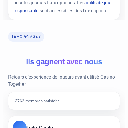
pour les joueurs francophones. Les
outils de jeu
responsable
sont accessibles dès l'inscription.
TÉMOIGNAGES
Ils gagnent avec nous
Retours d'expérience de joueurs ayant utilisé Casino
Together.
3762 membres satisfaits
Ludo_Crypto
L