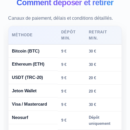
Comment déposer et retirer
Canaux de paiement, délais et conditions détaillés.
DÉPÔT
RETRAIT
MÉTHODE
DÉ
MIN.
MIN.
Bitcoin (BTC)
9 €
30 €
7 
Ethereum (ETH)
9 €
30 €
7 
USDT (TRC-20)
9 €
20 €
7 
Jeton Wallet
9 €
20 €
7 
Visa / Mastercard
9 €
30 €
7 
Neosurf
Dépôt
9 €
—
uniquement