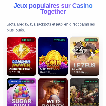
Jeux populaires sur Casino
Together
Slots, Megaways, jackpots et jeux en direct parmi les
plus joués.
RTP 95.60 %
RTP 95.60 %
RTP 96.36 %
Diamonds Power
Coin Win
Le Zeus
PLAYSON
GAMZIX
HACKSAW
RTP 96.53 %
RTP 96.72 %
RTP 96.20 %
POPULAIRE