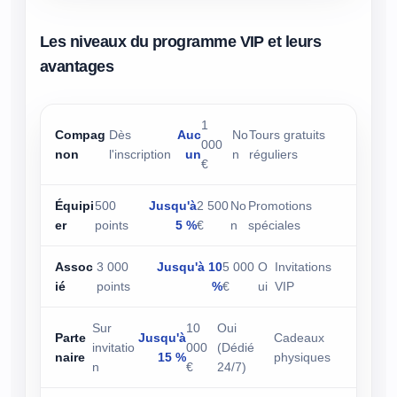
Les niveaux du programme VIP et leurs
avantages
1
Compag
Dès
Auc
No
Tours gratuits
000
non
l'inscription
un
n
réguliers
€
Équipi
500
Jusqu'à
2 500
No
Promotions
er
points
5 %
€
n
spéciales
Assoc
3 000
Jusqu'à 10
5 000
O
Invitations
ié
points
%
€
ui
VIP
Sur
10
Oui
Parte
Jusqu'à
Cadeaux
invitatio
000
(Dédié
naire
15 %
physiques
n
€
24/7)